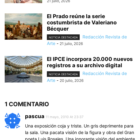
21 julio, 2026
El Prado reúne la serie
costumbrista de Valeriano
Bécquer
Redacción Revista de
NOTICIA DESTACADA
Arte
-
21 julio, 2026
El IPCE incorpora 20.000 nuevos
registros a su archivo digital
Redacción Revista de
NOTICIA DESTACADA
Arte
-
20 julio, 2026
1 COMENTARIO
pascua
11 mayo, 2010 At 23:37
Una exposición coja y triste. Un gris deprimente para
la sala. Una pacata visión de la figura y obra del Gran
poeta Luis Rosales. Una ignorante visión del ambiente