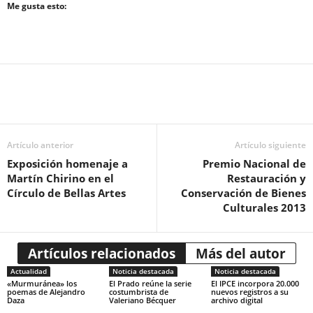
Me gusta esto:
Artículo anterior
Artículo siguiente
Exposición homenaje a
Premio Nacional de
Martín Chirino en el
Restauración y
Círculo de Bellas Artes
Conservación de Bienes
Culturales 2013
Artículos relacionados
Más del autor
Actualidad
Noticia destacada
Noticia destacada
«Murmuránea» los
El Prado reúne la serie
El IPCE incorpora 20.000
poemas de Alejandro
costumbrista de
nuevos registros a su
Daza
Valeriano Bécquer
archivo digital