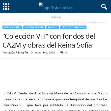
Publicidad
Inicio
Centro de Arte
“Colección VIII” con fondos del CA2M y obras del Reina Sofía
EXPOSICIONES
CENTRO DE ARTE
MADRID
NOTICIA DESTACADA
“Colección VIII” con fondos del
CA2M y obras del Reina Sofía
Por
Jesús F Briceño
-
3 noviembre, 2013
0
El CA2M Centro de Arte Dos de Mayo de la Comunidad de Madrid
presenta la que será la octava exposición temporal de sus fondos,
Colección VIII, que lleva por subtítulo La disfunción del progreso.