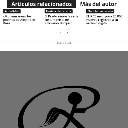
Artículos relacionados
Más del autor
Actualidad
Noticia destacada
Noticia destacada
«Murmuránea» los
El Prado reúne la serie
El IPCE incorpora 20.000
poemas de Alejandro
costumbrista de
nuevos registros a su
Daza
Valeriano Bécquer
archivo digital
Publicidad