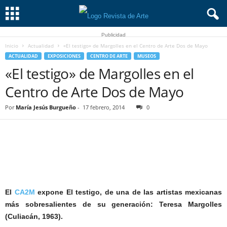
Publicidad
Inicio
Actualidad
«El testigo» de Margolles en el Centro de Arte Dos de Mayo
ACTUALIDAD
EXPOSICIONES
CENTRO DE ARTE
MUSEOS
«El testigo» de Margolles en el
Centro de Arte Dos de Mayo
Por
María Jesús Burgueño
-
17 febrero, 2014
0
El
CA2M
expone El testigo, de una de las artistas mexicanas
más sobresalientes de su generación: Teresa Margolles
(Culiacán, 1963).