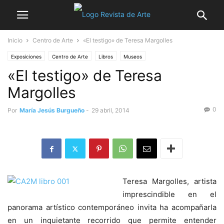
Inicio
Centro de Arte
«El testigo» de Teresa Margolles
Exposiciones
Centro de Arte
Libros
Museos
«El testigo» de Teresa
Margolles
0
Por
María Jesús Burgueño
-
29 abril, 2014
Teresa Margolles, artista
imprescindible en el
panorama artístico contemporáneo invita ha acompañarla
en un inquietante recorrido que permite entender