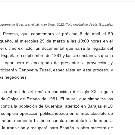
ograma de Guernica, el último exiliado. 2022. Foto original de Jesús González
o Picasso, que conmemora el próximo 8 de abril el 50
lagueño, el miércoles 29 de marzo a las 19:00 horas en el
el último exiliado, un documental que narra la llegada del
a España en septiembre de 1981 y las circunstancias que la
mo Logar será el encargado de presentar la proyección, y
ticiparán Genoveva Tusell, especialista en este proceso, y
las negaciones.
 las obras de arte más reconocidas del siglo XX, llega a
 de Golpe de Estado de 1981. El mural, que simboliza los
 contra la población de Guernica, aterrizó en Barajas el 10
compleja operación política ideada en el más absoluto de
e aquel momento histórico cuentan los detalles de aquella
e la transición y recuperó para España la obra maestra de