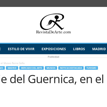
E
ESTILO DE VIVIR
EXPOSICIONES
LIBROS
MADRID
Publicidad
n el Museo Reina Sofía
NES
MADRID
MERCADO DEL ARTE
MUSEOS
NOTICIA DESTACADA
TURISMO
aje del Guernica, en e