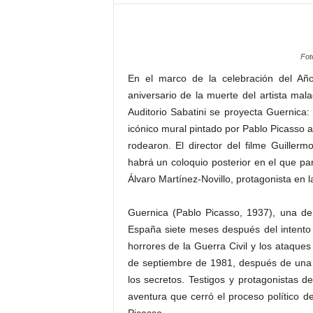
–
L
o
g
Fot
o
En el marco de la celebración del Añ
p
aniversario de la muerte del artista ma
r
Auditorio Sabatini se proyecta Guernica: 
e
s
icónico mural pintado por Pablo Picasso 
s
rodearon. El director del filme Guiller
habrá un coloquio posterior en el que par
Álvaro Martínez-Novillo, protagonista en 
Guernica (Pablo Picasso, 1937), una de
España siete meses después del intento
horrores de la Guerra Civil y los ataques
de septiembre de 1981, después de una 
los secretos. Testigos y protagonistas d
aventura que cerró el proceso político d