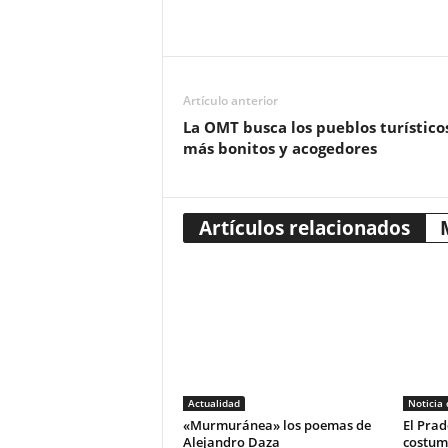
Artículo anterior
La OMT busca los pueblos turístico
más bonitos y acogedores
Artículos relacionados
Actualidad
Noticia
«Murmuránea» los poemas de
El Prad
Alejandro Daza
costum