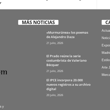
r
MÁS NOTICIAS
C
Actua
«Murmuránea» los poemas
de Alejandro Daza
Notic
21 julio, 2026
Expos
Madri
El Prado reúne la serie
costumbrista de Valeriano
Estilo
Bécquer
Arte 
21 julio, 2026
Merca
El IPCE incorpora 20.000
nuevos registros a su archivo
digital
20 julio, 2026
a y