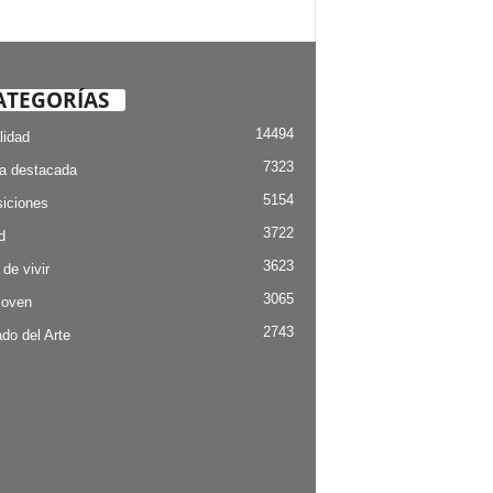
ATEGORÍAS
14494
lidad
7323
ia destacada
5154
iciones
3722
d
3623
 de vivir
3065
Joven
2743
do del Arte