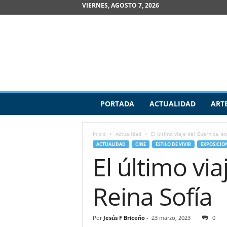
VIERNES, AGOSTO 7, 2026
R
PORTADA
ACTUALIDAD
ART
e
v
i
Inicio
Actualidad
El último viaje del Guernica, e
s
ACTUALIDAD
CINE
ESTILO DE VIVIR
EXPOSICIO
t
El último vi
a
d
e
Reina Sofía
A
r
t
Por
Jesús F Briceño
-
23 marzo, 2023
0
e