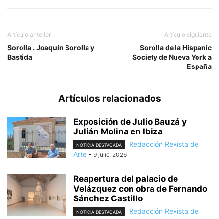
Artículo anterior
Artículo siguiente
Sorolla . Joaquín Sorolla y
Sorolla de la Hispanic
Bastida
Society de Nueva York a
España
Artículos relacionados
Exposición de Julio Bauzá y
Julián Molina en Ibiza
Redacción Revista de
NOTICIA DESTACADA
Arte
-
9 julio, 2026
Reapertura del palacio de
Velázquez con obra de Fernando
Sánchez Castillo
Redacción Revista de
NOTICIA DESTACADA