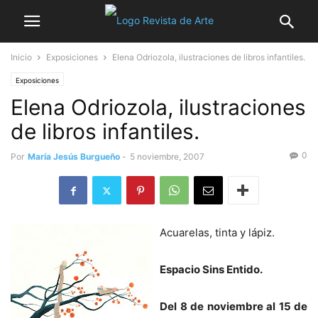
Inicio
Exposiciones
Elena Odriozola, ilustraciones de libros infantiles.
Exposiciones
Elena Odriozola, ilustraciones
de libros infantiles.
0
Por
María Jesús Burgueño
-
5 noviembre, 2007
Acuarelas, tinta y lápiz.
Espacio Sins Entido.
Del 8 de noviembre al 15 de