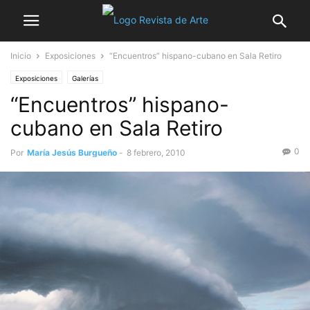
Inicio
Exposiciones
“Encuentros” hispano-cubano en Sala Retiro
Exposiciones
Galerías
“Encuentros” hispano-
cubano en Sala Retiro
0
Por
María Jesús Burgueño
-
8 febrero, 2010