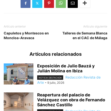
Artículo anterior
Artículo siguiente
Capuletos y Montescos en
Talleres de Semana Blanca
Moncloa-Aravaca
en el CAC de Málaga
Artículos relacionados
Exposición de Julio Bauzá y
Julián Molina en Ibiza
Redacción Revista de
NOTICIA DESTACADA
Arte
-
9 julio, 2026
Reapertura del palacio de
Velázquez con obra de Fernando
Sánchez Castillo