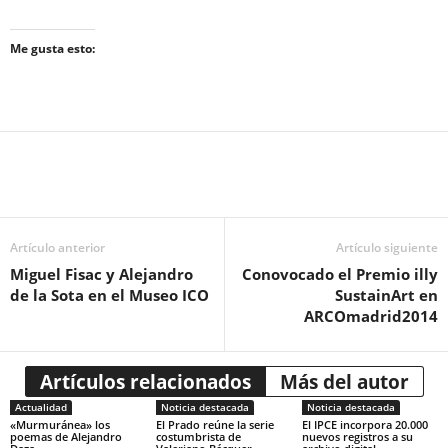
Me gusta esto:
Artículo anterior
Artículo siguiente
Miguel Fisac y Alejandro
Conovocado el Premio illy
de la Sota en el Museo ICO
SustainArt en
ARCOmadrid2014
Artículos relacionados
Más del autor
Actualidad
Noticia destacada
Noticia destacada
«Murmuránea» los
El Prado reúne la serie
El IPCE incorpora 20.000
poemas de Alejandro
costumbrista de
nuevos registros a su