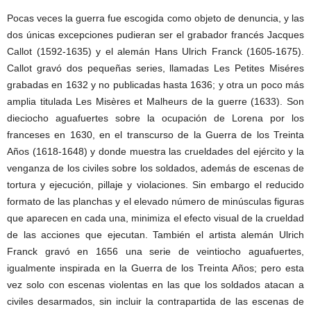
Pocas veces la guerra fue escogida como objeto de denuncia, y las
dos únicas excepciones pudieran ser el grabador francés Jacques
Callot (1592-1635) y el alemán Hans Ulrich Franck (1605-1675).
Callot gravó dos pequeñas series, llamadas Les Petites Miséres
grabadas en 1632 y no publicadas hasta 1636; y otra un poco más
amplia titulada Les Misères et Malheurs de la guerre (1633). Son
dieciocho aguafuertes sobre la ocupación de Lorena por los
franceses en 1630, en el transcurso de la Guerra de los Treinta
Años (1618-1648) y donde muestra las crueldades del ejército y la
venganza de los civiles sobre los soldados, además de escenas de
tortura y ejecución, pillaje y violaciones. Sin embargo el reducido
formato de las planchas y el elevado número de minúsculas figuras
que aparecen en cada una, minimiza el efecto visual de la crueldad
de las acciones que ejecutan. También el artista alemán Ulrich
Franck gravó en 1656 una serie de veintiocho aguafuertes,
igualmente inspirada en la Guerra de los Treinta Años; pero esta
vez solo con escenas violentas en las que los soldados atacan a
civiles desarmados, sin incluir la contrapartida de las escenas de