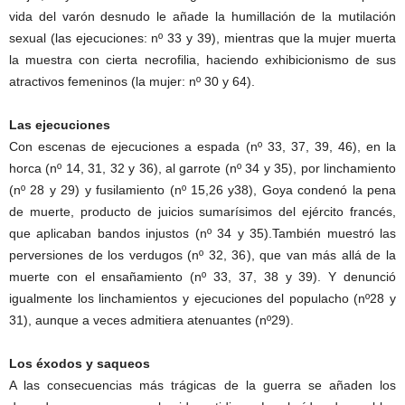
vida del varón desnudo le añade la humillación de la mutilación
sexual (las ejecuciones: nº 33 y 39), mientras que la mujer muerta
la muestra con cierta necrofilia, haciendo exhibicionismo de sus
atractivos femeninos (la mujer: nº 30 y 64).
Las ejecuciones
Con escenas de ejecuciones a espada (nº 33, 37, 39, 46), en la
horca (nº 14, 31, 32 y 36), al garrote (nº 34 y 35), por linchamiento
(nº 28 y 29) y fusilamiento (nº 15,26 y38), Goya condenó la pena
de muerte, producto de juicios sumarísimos del ejército francés,
que aplicaban bandos injustos (nº 34 y 35).También muestró las
perversiones de los verdugos (nº 32, 36), que van más allá de la
muerte con el ensañamiento (nº 33, 37, 38 y 39). Y denunció
igualmente los linchamientos y ejecuciones del populacho (nº28 y
31), aunque a veces admitiera atenuantes (nº29).
Los éxodos y saqueos
A las consecuencias más trágicas de la guerra se añaden los