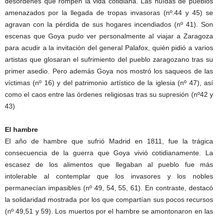
desordenes que rompen la vida cotidiana. Las huídas de pueblos
amenazados por la llegada de tropas invasoras (nº.44 y 45) se
agravan con la pérdida de sus hogares incendiados (nº 41). Son
escenas que Goya pudo ver personalmente al viajar a Zaragoza
para acudir a la invitación del general Palafox, quién pidió a varios
artistas que glosaran el sufrimiento del pueblo zaragozano tras su
primer asedio. Pero además Goya nos mostró los saqueos de las
víctimas (nº 16) y del patrimonio artístico de la iglesia (nº 47), así
como el caos entre las órdenes religiosas tras su supresión (nº42 y
43)
El hambre
El año de hambre que sufrió Madrid en 1811, fue la trágica
consecuencia de la guerra que Goya vivió cotidianamente. La
escasez de los alimentos que llegaban al pueblo fue más
intolerable al contemplar que los invasores y los nobles
permanecían impasibles (nº 49, 54, 55, 61). En contraste, destacó
la solidaridad mostrada por los que compartían sus pocos recursos
(nº 49,51 y 59). Los muertos por el hambre se amontonaron en las