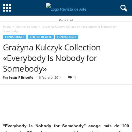
Publicidad
Inicio
Centro de Arte
Grażyna Kulczyk Collection «Everybody Is Nobody for
Somebody»
EXPOSICIONES
CENTRO DE ARTE
FUNDACIONES
Grażyna Kulczyk Collection
«Everybody Is Nobody for
Somebody»
Por
Jesús F Briceño
-
16 febrero, 2014
1
“Everybody Is Nobody for Somebody” acoge más de 100