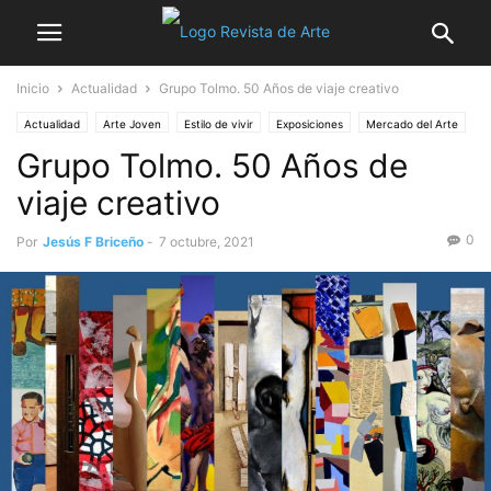
Inicio
Actualidad
Grupo Tolmo. 50 Años de viaje creativo
Actualidad
Arte Joven
Estilo de vivir
Exposiciones
Mercado del Arte
Grupo Tolmo. 50 Años de
Museos
Noticia destacada
Turismo
viaje creativo
0
Por
Jesús F Briceño
-
7 octubre, 2021