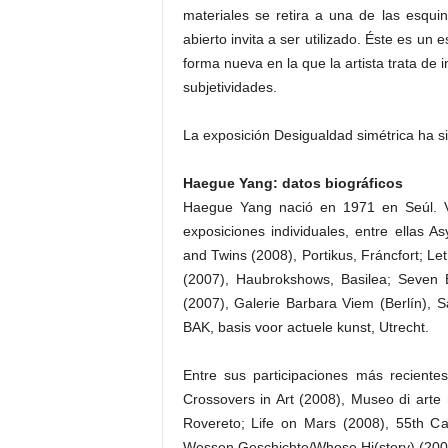
materiales se retira a una de las esqui
abierto invita a ser utilizado. Éste es u
forma nueva en la que la artista trata de i
subjetividades.
La exposición Desigualdad simétrica ha si
Haegue Yang: datos biográficos
Haegue Yang nació en 1971 en Seúl. Vi
exposiciones individuales, entre ellas 
and Twins (2008), Portikus, Fráncfort; Le
(2007), Haubrokshows, Basilea; Seven 
(2007), Galerie Barbara Viem (Berlín),
BAK, basis voor actuele kunst, Utrecht.
Entre sus participaciones más reciente
Crossovers in Art (2008), Museo di art
Rovereto; Life on Mars (2008), 55th Ca
Wessen Geschichte/Whose Hi(story) (20