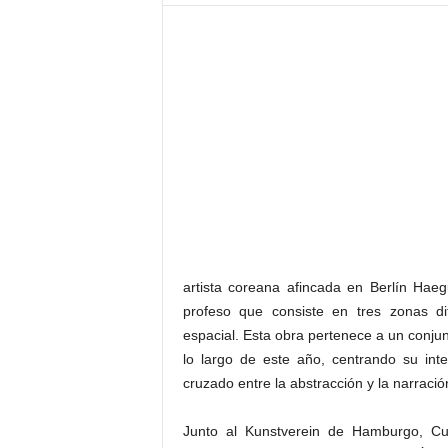
–
L
o
g
o
p
r
e
s
s
artista coreana afincada en Berlín Hae
profeso que consiste en tres zonas d
espacial. Esta obra pertenece a un conjun
lo largo de este año, centrando su inte
cruzado entre la abstracción y la narració
Junto al Kunstverein de Hamburgo, Cub