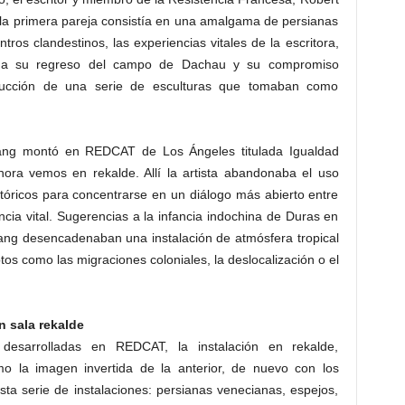
e la primera pareja consistía en una amalgama de persianas
ros clandestinos, las experiencias vitales de la escritora,
me a su regreso del campo de Dachau y su compromiso
nstrucción de una serie de esculturas que tomaban como
 Yang montó en REDCAT de Los Ángeles titulada Igualdad
hora vemos en rekalde. Allí la artista abandonaba el uso
stóricos para concentrarse en un diálogo más abierto entre
ncia vital. Sugerencias a la infancia indochina de Duras en
Yang desencadenaban una instalación de atmósfera tropical
os como las migraciones coloniales, la deslocalización o el
 sala rekalde
s desarrolladas en REDCAT, la instalación en rekalde,
mo la imagen invertida de la anterior, de nuevo con los
esta serie de instalaciones: persianas venecianas, espejos,