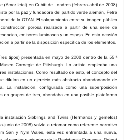
ove (Amor letal) en Cubitt de Londres (febrero-abril de 2008)
ivista por la paz y fundadora del partido verde alemán, Petra
eneral de la OTAN. El solapamiento entre su imagen pública
onstrucción porosa realizada a partir de una serie de
esencias, emisores luminosos y un espejo. En esta ocasión
ión a partir de la disposición específica de los elementos.
(Tres tipos) presentada en mayo de 2008 dentro de la 55.ª
l Museo Carnegie de Pittsburgh. La artista empleaba una
res instalaciones. Como resultado de esto, el concepto del
s se diluían en un ejercicio más abstracto abandonando de
va. La instalación, configurada como una superposición
as en grupos de tres, ahondaba en una posible plataforma
, la instalación Sibblings and Twins (Hermanos y gemelos)
o-junio de 2008) volvía a retomar como referente narrativo
 Kim San y Nym Wales, esta vez enfrentada a una nueva,
, el escritor y miembro de la Resistencia Francesa, Robert