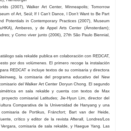
lds (2007), Walker Art Center, Minneapolis; Tomorrow
um of Art, Seúl; If I Can’t Dance, I Don’t Want to Be Part
and Potentials in Contemporary Practices (2007), Museum
HKA), Amberes, y de Appel Arts Center (Ámsterdam);
ndres; y Como viver junto (2006), 27th São Paulo Biennial,
catálogo sala rekalde publica en colaboración con REDCAT,
sto por dos volúmenes. El primero recoge la instalación
 para REDCAT e incluye textos de su comisaria y directora
Steinweg, la comisaria del programa educativo del New
omisario del Walker Art Center Doryun Chong. El segundo
 simétrica en sala rekalde y cuenta con textos de Max
 proyecto comisarial Latitudes; Jie-Hyun Lim, director del
y Cultura Comparativa de la Universidad de Hanyang y una
comisaria de Portikus, Fráncfort; Bart van der Heide,
ente, crítico y editor de la revista Afterall, Londres/Los
re Vergara, comisaria de sala rekalde, y Haegue Yang. Las