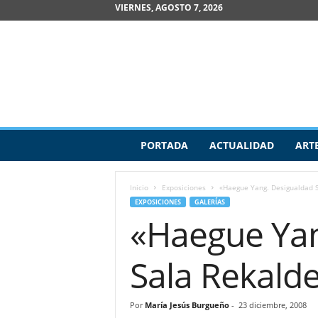
VIERNES, AGOSTO 7, 2026
R
PORTADA
ACTUALIDAD
ART
e
v
i
Inicio
Exposiciones
«Haegue Yang. Desigualdad S
s
EXPOSICIONES
GALERÍAS
t
«Haegue Yan
a
d
e
Sala Rekald
A
r
t
Por
María Jesús Burgueño
-
23 diciembre, 2008
e