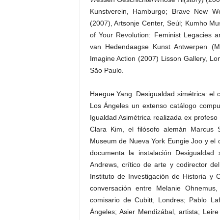
Kunstverein, Hamburgo; Brave New Wor
(2007), Artsonje Center, Seúl; Kumho Muse
of Your Revolution: Feminist Legacies 
van Hedendaagse Kunst Antwerpen (Mu
Imagine Action (2007) Lisson Gallery, Lo
São Paulo.
Haegue Yang. Desigualdad simétrica: el 
Los Ángeles un extenso catálogo compue
Igualdad Asimétrica realizada ex profeso
Clara Kim, el filósofo alemán Marcus 
Museum de Nueva York Eungie Joo y el c
documenta la instalación Desigualdad
Andrews, crítico de arte y codirector del
Instituto de Investigación de Historia 
conversación entre Melanie Ohnemus, 
comisario de Cubitt, Londres; Pablo Lafu
Ángeles; Asier Mendizábal, artista; Lei