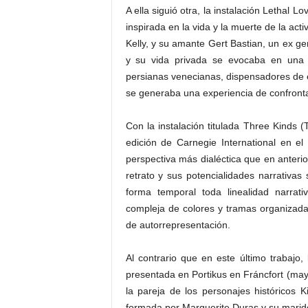
A ella siguió otra, la instalación Lethal L
inspirada en la vida y la muerte de la act
Kelly, y su amante Gert Bastian, un ex g
y su vida privada se evocaba en una c
persianas venecianas, dispensadores de 
se generaba una experiencia de confrontac
Con la instalación titulada Three Kinds 
edición de Carnegie International en e
perspectiva más dialéctica que en anterio
retrato y sus potencialidades narrativa
forma temporal toda linealidad narrati
compleja de colores y tramas organizad
de autorrepresentación.
Al contrario que en este último trabajo
presentada en Portikus en Fráncfort (may
la pareja de los personajes históricos
formada por Marguerite Duras y su marido