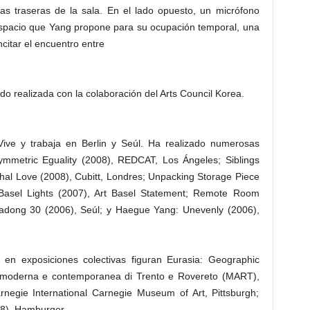
nas traseras de la sala. En el lado opuesto, un micrófono
n espacio que Yang propone para su ocupación temporal, una
ncitar el encuentro entre
do realizada con la colaboración del Arts Council Korea.
ve y trabaja en Berlin y Seúl. Ha realizado numerosas
Asymmetric Eguality (2008), REDCAT, Los Ángeles; Siblings
thal Love (2008), Cubitt, Londres; Unpacking Storage Piece
Basel Lights (2007), Art Basel Statement; Remote Room
 Sadong 30 (2006), Seúl; y Haegue Yang: Unevenly (2006),
s en exposiciones colectivas figuran Eurasia: Geographic
e moderna e contemporanea di Trento e Rovereto (MART),
rnegie International Carnegie Museum of Art, Pittsburgh;
08), Hamburger