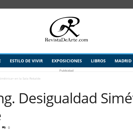
E
ESTILO DE VIVIR
EXPOSICIONES
LIBROS
MADRID
Publicidad
imétrica» en la Sala Rekalde
g. Desigualdad Simét
e
0