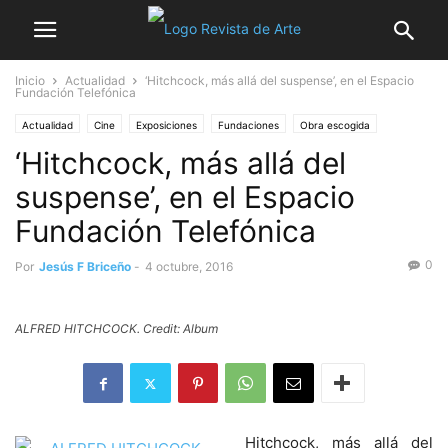
Inicio
Actualidad
‘Hitchcock, más allá del suspense’, en el Espacio
Fundación Telefónica
Actualidad
Cine
Exposiciones
Fundaciones
Obra escogida
‘Hitchcock, más allá del
suspense’, en el Espacio
Fundación Telefónica
0
Por
Jesús F Briceño
-
4 octubre, 2016
ALFRED HITCHCOCK. Credit: Album
Hitchcock, más allá del