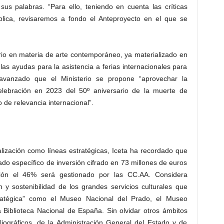
sus palabras. “Para ello, teniendo en cuenta las críticas
blica, revisaremos a fondo el Anteproyecto en el que se
rio en materia de arte contemporáneo, ya materializado en
as ayudas para la asistencia a ferias internacionales para
 avanzado que el Ministerio se propone “aprovechar la
elebración en 2023 del 50º aniversario de la muerte de
 de relevancia internacional”.
italización como líneas estratégicas, Iceta ha recordado que
do específico de inversión cifrado en 73 millones de euros
ón el 46% será gestionado por las CC.AA. Considera
 y sostenibilidad de los grandes servicios culturales que
stratégica” como el Museo Nacional del Prado, el Museo
 Biblioteca Nacional de España. Sin olvidar otros ámbitos
liográficos, de la Administración General del Estado y de