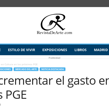
E
ESTILO DE VIVIR
EXPOSICIONES
LIBROS
MADRID
Publicidad
o en Cultura en los próximos PGE
OSICIONES
MERCADO DEL ARTE
NOTICIA DESTACADA
ncrementar el gasto e
s PGE
0