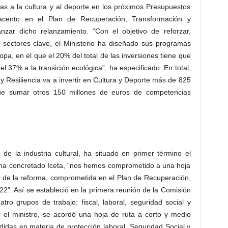
das a la cultura y al deporte en los próximos Presupuestos
acento en el Plan de Recuperación, Transformación y
nzar dicho relanzamiento. “Con el objetivo de reforzar,
s sectores clave, el Ministerio ha diseñado sus programas
pa, en el que el 20% del total de las inversiones tiene que
y el 37% a la transición ecológica”, ha especificado. En total,
 Resiliencia va a invertir en Cultura y Deporte más de 825
que sumar otros 150 millones de euros de competencias
 de la industria cultural, ha situado en primer término el
ún ha concretado Iceta, “nos hemos comprometido a una hoja
s de la reforma, comprometida en el Plan de Recuperación,
2”. Así se estableció en la primera reunión de la Comisión
atro grupos de trabajo: fiscal, laboral, seguridad social y
el ministro, se acordó una hoja de ruta a corto y medio
idas en materia de protección laboral, Seguridad Social y