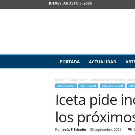
JUEVES, AGOSTO 6, 2026
R
PORTADA
ACTUALIDAD
ART
e
v
i
Inicio
Actualidad
Iceta pide incrementar el gast
s
ACTUALIDAD
ARTE JOVEN
ESTILO DE VIVIR
EXP
t
Iceta pide i
a
d
e
los próximo
A
r
t
Por
Jesús F Briceño
-
30 septiembre, 2021
e