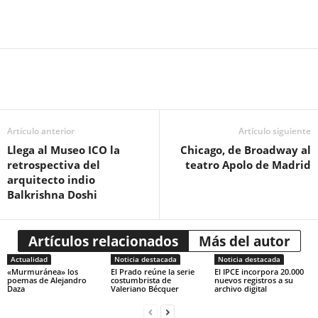
Artículo anterior
Artículo siguiente
Llega al Museo ICO la
Chicago, de Broadway al
retrospectiva del
teatro Apolo de Madrid
arquitecto indio
Balkrishna Doshi
Artículos relacionados
Más del autor
Actualidad
Noticia destacada
Noticia destacada
«Murmuránea» los
El Prado reúne la serie
El IPCE incorpora 20.000
poemas de Alejandro
costumbrista de
nuevos registros a su
Daza
Valeriano Bécquer
archivo digital