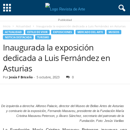
Publicidad
Inicio
Actualidad
Inaugurada la exposición dedicada a Luis Fernández en Asturias
ACTUALIDAD
ESTILO DE VIVIR
EXPOSICIONES
MERCADO DEL ARTE
MUSEOS
NOTICIA DESTACADA
TURISMO
Inaugurada la exposición
dedicada a Luis Fernández en
Asturias
Por
Jesús F Briceño
-
5 octubre, 2023
0
De izquierda a derecha: Alfonso Palacio, director del Museo de Bellas Artes de Asturias
y comisario de la exposición, Fernando Masaveu, presidente de la Fundación María
Cristina Masaveu Peterson, y Álvaro Sánchez, secretario del patronato de la
Fundación. Foto: Jesús Varillas
La Fundación María Cristina Masaveu Peterson inaugura una