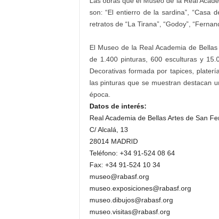
Las obras que el Museo de la Real Acade
son: “El entierro de la sardina”, “Casa de
retratos de “La Tirana”, “Godoy”, “Fernand
El Museo de la Real Academia de Bellas
de 1.400 pinturas, 600 esculturas y 15
Decorativas formada por tapices, platerí
las pinturas que se muestran destacan 
época.
Datos de interés:
Real Academia de Bellas Artes de San F
C/ Alcalá, 13
28014 MADRID
Teléfono: +34 91-524 08 64
Fax: +34 91-524 10 34
museo@rabasf.org
museo.exposiciones@rabasf.org
museo.dibujos@rabasf.org
museo.visitas@rabasf.org