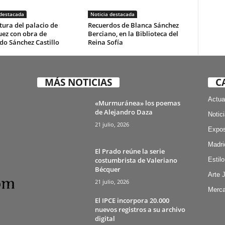
 destacada
Noticia destacada
ura del palacio de
Recuerdos de Blanca Sánchez
uez con obra de
Berciano, en la Biblioteca del
do Sánchez Castillo
Reina Sofía
MÁS NOTICIAS
C
Actua
«Murmuránea» los poemas
de Alejandro Daza
Notic
21 julio, 2026
Expos
Madri
El Prado reúne la serie
costumbrista de Valeriano
Estilo
Bécquer
Arte 
21 julio, 2026
Merca
El IPCE incorpora 20.000
nuevos registros a su archivo
digital