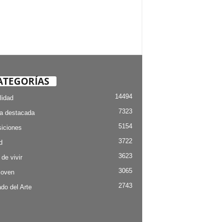
ATEGORÍAS
14494
lidad
7323
ia destacada
5154
iciones
3722
d
3623
 de vivir
3065
Joven
2743
do del Arte