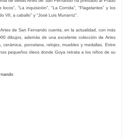
mia de Bellas Artes de San Fernando ha prestado al Prado
 locos”, “La inquisición”, “La Corrida”, “Flagelantes” y los
o VII, a caballo” y “José Luis Munarriz”.
 Artes de San Fernando cuenta, en la actualidad, con más
.000 dibujos, además de una excelente colección de Artes
a, cerámica, porcelana, relojes, muebles y medallas. Entre
unos pequeños óleos donde
Goya retrata a los niños de su
ernando