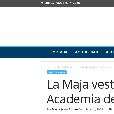
VIERNES, AGOSTO 7, 2026
R
PORTADA
ACTUALIDAD
ART
e
v
i
Inicio
Exposiciones
La Maja vestida de Goya se t
s
EXPOSICIONES
t
La Maja vest
a
d
e
Academia d
A
r
t
Por
María Jesús Burgueño
-
14 abril, 2008
e