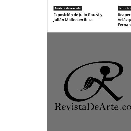
Noticia destacada
Noticia
Exposición de Julio Bauzá y
Reapert
Julián Molina en Ibiza
Velázq
Fernan