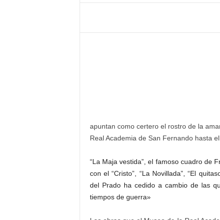
–
L
o
g
o
p
r
e
s
s
apuntan como certero el rostro de la am
Real Academia de San Fernando hasta el 
“La Maja vestida”, el famoso cuadro de Fr
con el “Cristo”, “La Novillada”, “El quit
del Prado ha cedido a cambio de las q
tiempos de guerra»