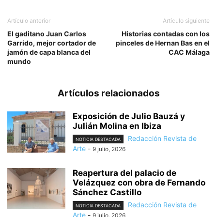
Artículo anterior
Artículo siguiente
El gaditano Juan Carlos
Historias contadas con los
Garrido, mejor cortador de
pinceles de Hernan Bas en el
jamón de capa blanca del
CAC Málaga
mundo
Artículos relacionados
Exposición de Julio Bauzá y
Julián Molina en Ibiza
Redacción Revista de
NOTICIA DESTACADA
Arte
-
9 julio, 2026
Reapertura del palacio de
Velázquez con obra de Fernando
Sánchez Castillo
Redacción Revista de
NOTICIA DESTACADA
Arte
-
9 julio, 2026