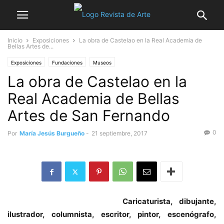
Inicio
Exposiciones
La obra de Castelao en la Real Academia de
Bellas Artes de...
Exposiciones
Fundaciones
Museos
La obra de Castelao en la
Real Academia de Bellas
Artes de San Fernando
0
Por
María Jesús Burgueño
-
21 septiembre, 2017
Caricaturista, dibujante,
ilustrador, columnista, escritor, pintor, escenógrafo,