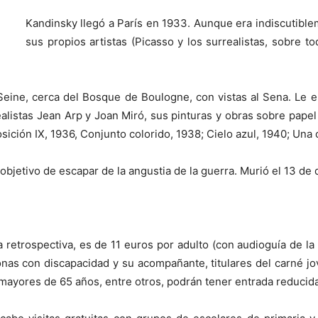
Kandinsky llegó a París en 1933. Aunque era indiscutiblem
sus propios artistas (Picasso y los surrealistas, sobre to
ine, cerca del Bosque de Boulogne, con vistas al Sena. Le enca
alistas Jean Arp y Joan Miró, sus pinturas y obras sobre pape
ición IX, 1936, Conjunto colorido, 1938; Cielo azul, 1940; Una 
etivo de escapar de la angustia de la guerra. Murió el 13 de di
a retrospectiva, es de 11 euros por adulto (con audioguía de la 
nas con discapacidad y su acompañante, titulares del carné jo
yores de 65 años, entre otros, podrán tener entrada reducida