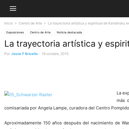
Inicio
Centro de Arte
La trayectoria artística y espiritual de Kandinsky
Exposiciones
Centro de Arte
Noticia destacada
La trayectoria artística y espi
Por
Jesús F Briceño
-
19 octubre, 2015
La exp
más d
comisariada por Angela Lampe, curadora del Centro Pompido
Aproximadamente 150 años después del nacimiento de Wassi