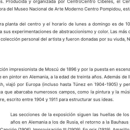
as. Producida y organizada por CentroCentro Cibeles, el Ce
adora del Museo Nacional de Arte Moderno Centro Pompidou, es
mera planta del centro y el horario de lunes a domingo es de 
sta sus experimentaciones de abstraccionismo y color. Las más d
olección personal del artista y fueron donadas por su viuda, N
ición impresionista de Moscú de 1896 y por la puesta en esce
en pintor en Alemania, a la edad de treinta años. Además de lle
 viajó por Europa (incluso hasta Túnez en 1904-1905) y pe
tica que abarcaba numerosos campos, como la pintura y la músic
e, escrito entre 1904 y 1911 para estructurar sus ideas.
Las secciones de la exposición siguen las huellas de los
años en Alemania a los de Rusia, el retorno a la Bauhaus 
ción (1906), Improvisación III (1909), En gris (1919), Amarillo,