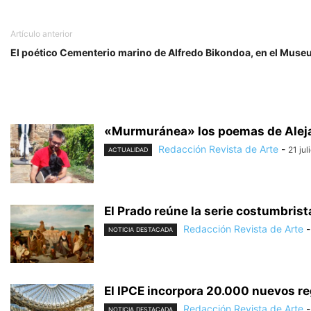
Artículo anterior
El poético Cementerio marino de Alfredo Bikondoa, en el Muse
«Murmuránea» los poemas de Alej
Redacción Revista de Arte
-
21 jul
ACTUALIDAD
El Prado reúne la serie costumbris
Redacción Revista de Arte
-
NOTICIA DESTACADA
El IPCE incorpora 20.000 nuevos reg
Redacción Revista de Arte
-
NOTICIA DESTACADA