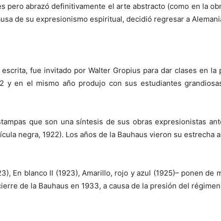
es pero abrazó definitivamente el arte abstracto (como en la ob
ausa de su expresionismo espiritual, decidió regresar a Alemania
scrita, fue invitado por Walter Gropius para dar clases en la
2 y en el mismo año produjo con sus estudiantes grandiosas 
mpas que son una síntesis de sus obras expresionistas anter
cula negra, 1922). Los años de la Bauhaus vieron su estrecha a
23), En blanco II (1923), Amarillo, rojo y azul (1925)– ponen de
ierre de la Bauhaus en 1933, a causa de la presión del régimen n