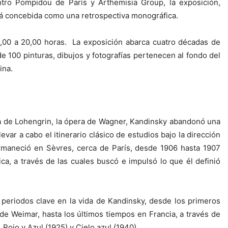
ntro Pompidou de París y Arthemisia Group, la exposición,
tá concebida como una retrospectiva monográfica.
10,00 a 20,00 horas. La exposición abarca cuatro décadas de
e 100 pinturas, dibujos y fotografías pertenecen al fondo del
ina.
na de Lohengrin, la ópera de Wagner, Kandinsky abandonó una
var a cabo el itinerario clásico de estudios bajo la dirección
rmaneció en Sèvres, cerca de París, desde 1906 hasta 1907
a, a través de las cuales buscó e impulsó lo que él definió
 periodos clave en la vida de Kandinsky, desde los primeros
de Weimar, hasta los últimos tiempos en Francia, a través de
 Rojo y Azul (1925) y Cielo azul (1940).