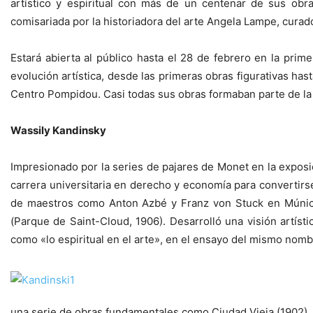
artístico y espiritual con más de un centenar de sus obr
comisariada por la historiadora del arte Angela Lampe, cur
Estará abierta al público hasta el 28 de febrero en la pri
evolución artística, desde las primeras obras figurativas ha
Centro Pompidou. Casi todas sus obras formaban parte de la c
Wassily Kandinsky
Impresionado por la series de pajares de Monet en la expos
carrera universitaria en derecho y economía para convertirse 
de maestros como Anton Azbé y Franz von Stuck en Múnich,
(Parque de Saint-Cloud, 1906). Desarrolló una visión artís
como «lo espiritual en el arte», en el ensayo del mismo nombr
una serie de obras fundamentales como Ciudad Vieja (1902), Can