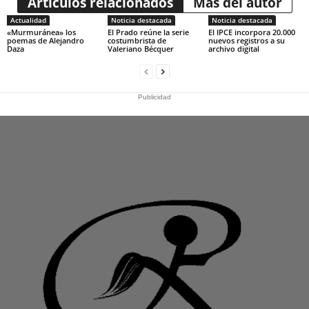
Artículos relacionados
Más del autor
Actualidad
Noticia destacada
Noticia destacada
«Murmuránea» los
El Prado reúne la serie
El IPCE incorpora 20.000
poemas de Alejandro
costumbrista de
nuevos registros a su
Daza
Valeriano Bécquer
archivo digital
Publicidad