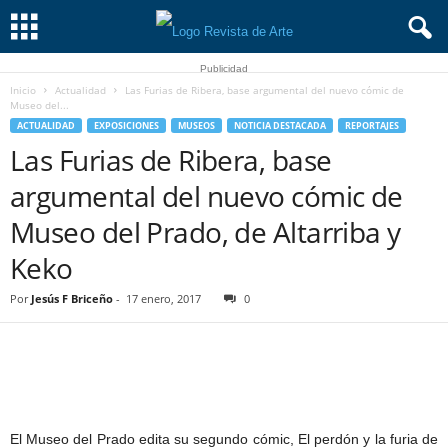
Publicidad
Inicio
Actualidad
Las Furias de Ribera, base argumental del nuevo cómic de
Museo del...
ACTUALIDAD
EXPOSICIONES
MUSEOS
NOTICIA DESTACADA
REPORTAJES
Las Furias de Ribera, base
argumental del nuevo cómic de
Museo del Prado, de Altarriba y
Keko
Por
Jesús F Briceño
-
17 enero, 2017
0
El Museo del Prado edita su segundo cómic, El perdón y la furia de