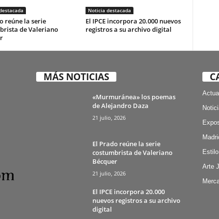
 destacada
Noticia destacada
o reúne la serie
El IPCE incorpora 20.000 nuevos
brista de Valeriano
registros a su archivo digital
r
MÁS NOTICIAS
C
Actua
«Murmuránea» los poemas
de Alejandro Daza
Notic
21 julio, 2026
Expos
Madri
El Prado reúne la serie
costumbrista de Valeriano
Estilo
Bécquer
Arte 
21 julio, 2026
Merca
El IPCE incorpora 20.000
nuevos registros a su archivo
digital