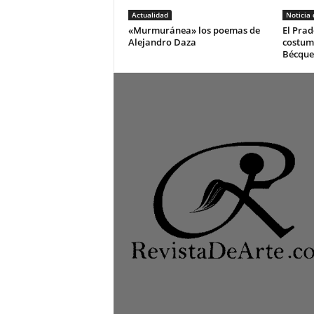
Actualidad
Noticia
«Murmuránea» los poemas de
El Prad
Alejandro Daza
costum
Bécque