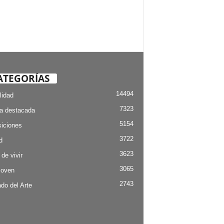
ATEGORÍAS
14494
lidad
7323
ia destacada
5154
iciones
3722
d
3623
 de vivir
3065
Joven
2743
do del Arte