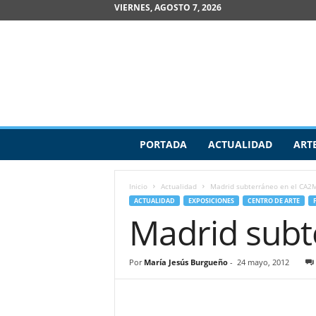
VIERNES, AGOSTO 7, 2026
R
PORTADA
ACTUALIDAD
ART
e
v
i
Inicio
Actualidad
Madrid subterráneo en el CA2
s
ACTUALIDAD
EXPOSICIONES
CENTRO DE ARTE
t
Madrid subt
a
d
e
Por
María Jesús Burgueño
-
24 mayo, 2012
A
r
t
e