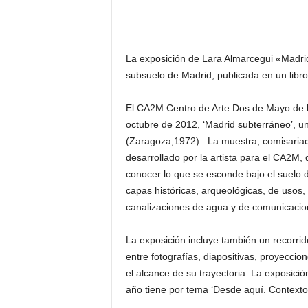
–
L
o
g
La exposición de Lara Almarcegui «Madrid
o
subsuelo de Madrid, publicada en un libro
p
r
El CA2M Centro de Arte Dos de Mayo de l
e
octubre de 2012, ‘Madrid subterráneo’, un
s
s
(Zaragoza,1972). La muestra, comisariad
desarrollado por la artista para el CA2M, 
conocer lo que se esconde bajo el suelo de
capas históricas, arqueológicas, de usos,
canalizaciones de agua y de comunicacio
La exposición incluye también un recorrido
entre fotografías, diapositivas, proyecci
el alcance de su trayectoria. La exposici
año tiene por tema ‘Desde aquí. Contexto e