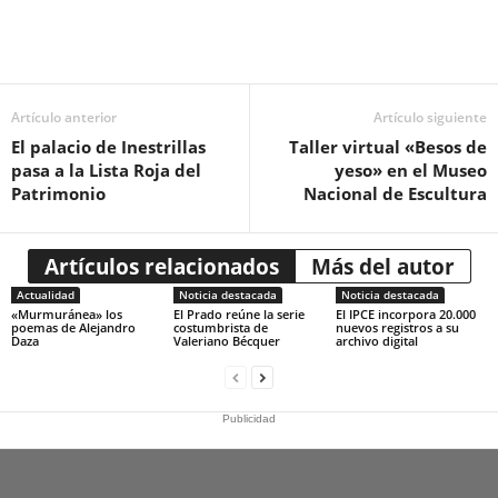
Artículo anterior
Artículo siguiente
El palacio de Inestrillas
Taller virtual «Besos de
pasa a la Lista Roja del
yeso» en el Museo
Patrimonio
Nacional de Escultura
Artículos relacionados
Más del autor
Actualidad
Noticia destacada
Noticia destacada
«Murmuránea» los
El Prado reúne la serie
El IPCE incorpora 20.000
poemas de Alejandro
costumbrista de
nuevos registros a su
Daza
Valeriano Bécquer
archivo digital
Publicidad