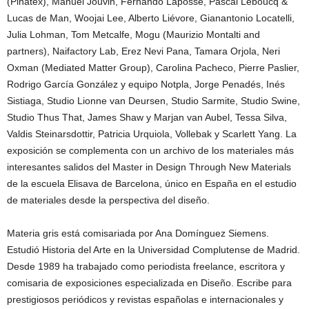
(Piñatex), Manuel Jouvin, Fernando Laposse, Pascal Leboucq &
Lucas de Man, Woojai Lee, Alberto Liévore, Gianantonio Locatelli,
Julia Lohman, Tom Metcalfe, Mogu (Maurizio Montalti and
partners), Naifactory Lab, Erez Nevi Pana, Tamara Orjola, Neri
Oxman (Mediated Matter Group), Carolina Pacheco, Pierre Paslier,
Rodrigo García González y equipo Notpla, Jorge Penadés, Inés
Sistiaga, Studio Lionne van Deursen, Studio Sarmite, Studio Swine,
Studio Thus That, James Shaw y Marjan van Aubel, Tessa Silva,
Valdis Steinarsdottir, Patricia Urquiola, Vollebak y Scarlett Yang. La
exposición se complementa con un archivo de los materiales más
interesantes salidos del Master in Design Through New Materials
de la escuela Elisava de Barcelona, único en España en el estudio
de materiales desde la perspectiva del diseño.
Materia gris está comisariada por Ana Domínguez Siemens.
Estudió Historia del Arte en la Universidad Complutense de Madrid.
Desde 1989 ha trabajado como periodista freelance, escritora y
comisaria de exposiciones especializada en Diseño. Escribe para
prestigiosos periódicos y revistas españolas e internacionales y