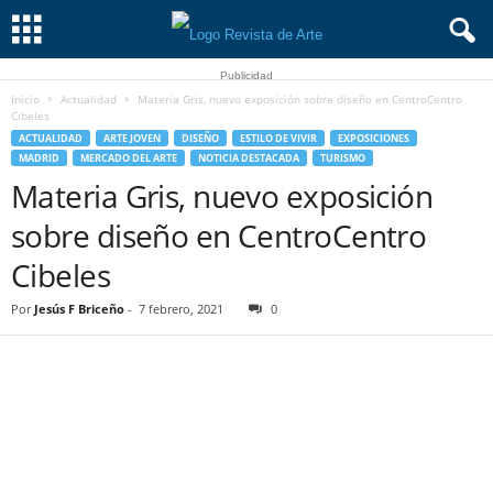
Publicidad
Inicio
Actualidad
Materia Gris, nuevo exposición sobre diseño en CentroCentro
Cibeles
ACTUALIDAD
ARTE JOVEN
DISEÑO
ESTILO DE VIVIR
EXPOSICIONES
MADRID
MERCADO DEL ARTE
NOTICIA DESTACADA
TURISMO
Materia Gris, nuevo exposición
sobre diseño en CentroCentro
Cibeles
Por
Jesús F Briceño
-
7 febrero, 2021
0