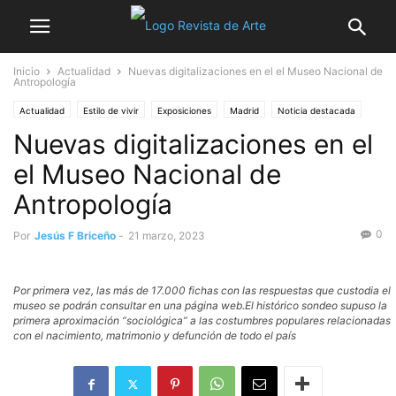
Inicio
Actualidad
Nuevas digitalizaciones en el el Museo Nacional de
Antropología
Actualidad
Estilo de vivir
Exposiciones
Madrid
Noticia destacada
Nuevas digitalizaciones en el
Patrimonio
Turismo
el Museo Nacional de
Antropología
0
Por
Jesús F Briceño
-
21 marzo, 2023
Por primera vez, las más de 17.000 fichas con las respuestas que custodia el
museo se podrán consultar en una página web.El histórico sondeo supuso la
primera aproximación “sociológica” a las costumbres populares relacionadas
con el nacimiento, matrimonio y defunción de todo el país