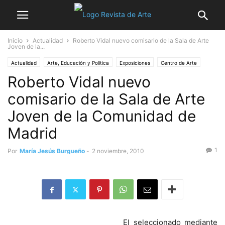
Inicio
Actualidad
Roberto Vidal nuevo comisario de la Sala de Arte
Joven de la...
Actualidad
Arte, Educación y Política
Exposiciones
Centro de Arte
Roberto Vidal nuevo
Concursos y Premios
comisario de la Sala de Arte
Joven de la Comunidad de
Madrid
1
Por
María Jesús Burgueño
-
2 noviembre, 2010
El seleccionado mediante