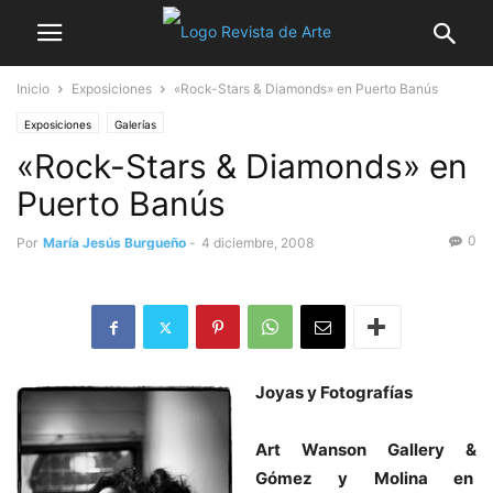
Inicio
Exposiciones
«Rock-Stars & Diamonds» en Puerto Banús
Exposiciones
Galerías
«Rock-Stars & Diamonds» en
Puerto Banús
0
Por
María Jesús Burgueño
-
4 diciembre, 2008
Joyas y Fotografías
Art Wanson Gallery &
Gómez y Molina en