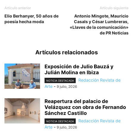
Artículo anterior
Artículo siguiente
Elio Berhanyer, 50 años de
Antonio Mingote, Mauricio
poesía hecha moda
Casals y César Lumbreras,
«Llaves de la comunicación»
de PR Noticias
Artículos relacionados
Exposición de Julio Bauzá y
Julián Molina en Ibiza
Redacción Revista de
NOTICIA DESTACADA
Arte
-
9 julio, 2026
Reapertura del palacio de
Velázquez con obra de Fernando
Sánchez Castillo
Redacción Revista de
NOTICIA DESTACADA
Arte
-
9 julio, 2026