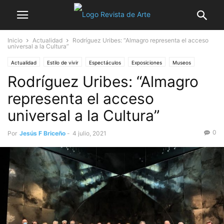
Inicio
Actualidad
Rodríguez Uribes: “Almagro representa el acceso
universal a la Cultura”
Actualidad
Estilo de vivir
Espectáculos
Exposiciones
Museos
Rodríguez Uribes: “Almagro
Noticia destacada
Teatro
Turismo
representa el acceso
universal a la Cultura”
0
Por
Jesús F Briceño
-
4 julio, 2021