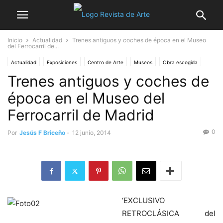
Inicio
Actualidad
Trenes antiguos y coches de época en el Museo
del Ferrocarril de...
Actualidad
Exposiciones
Centro de Arte
Museos
Obra escogida
Trenes antiguos y coches de
época en el Museo del
Ferrocarril de Madrid
0
Por
Jesús F Briceño
-
12 junio, 2014
‘EXCLUSIVO
RETROCLÁSICA del