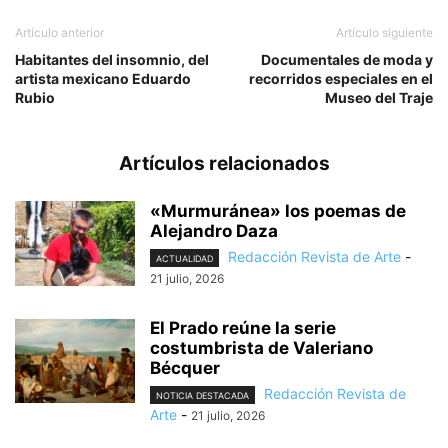
Artículo anterior
Artículo siguiente
Habitantes del insomnio, del
Documentales de moda y
artista mexicano Eduardo
recorridos especiales en el
Rubio
Museo del Traje
Artículos relacionados
«Murmuránea» los poemas de
Alejandro Daza
Redacción Revista de Arte
-
ACTUALIDAD
21 julio, 2026
El Prado reúne la serie
costumbrista de Valeriano
Bécquer
Redacción Revista de
NOTICIA DESTACADA
Arte
-
21 julio, 2026