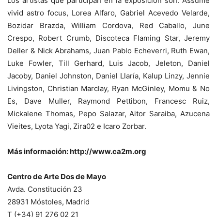
Los artistas que participan en la exposición son: Assume
vivid astro focus, Lorea Alfaro, Gabriel Acevedo Velarde,
Bozidar Brazda, William Cordova, Red Caballo, June
Crespo, Robert Crumb, Discoteca Flaming Star, Jeremy
Deller & Nick Abrahams, Juan Pablo Echeverri, Ruth Ewan,
Luke Fowler, Till Gerhard, Luis Jacob, Jeleton, Daniel
Jacoby, Daniel Johnston, Daniel Llaría, Kalup Linzy, Jennie
Livingston, Christian Marclay, Ryan McGinley, Momu & No
Es, Dave Muller, Raymond Pettibon, Francesc Ruiz,
Mickalene Thomas, Pepo Salazar, Aitor Saraiba, Azucena
Vieites, Lyota Yagi, Zira02 e Icaro Zorbar.
Más información: http://www.ca2m.org
Centro de Arte Dos de Mayo
Avda. Constitución 23
28931 Móstoles, Madrid
T (+34) 91 276 02 21