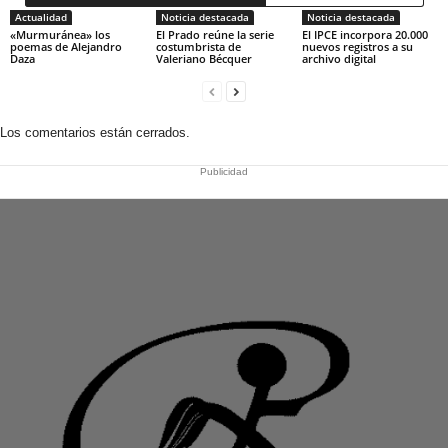
Actualidad
Noticia destacada
Noticia destacada
«Murmuránea» los
El Prado reúne la serie
El IPCE incorpora 20.000
poemas de Alejandro
costumbrista de
nuevos registros a su
Daza
Valeriano Bécquer
archivo digital
Los comentarios están cerrados.
Publicidad