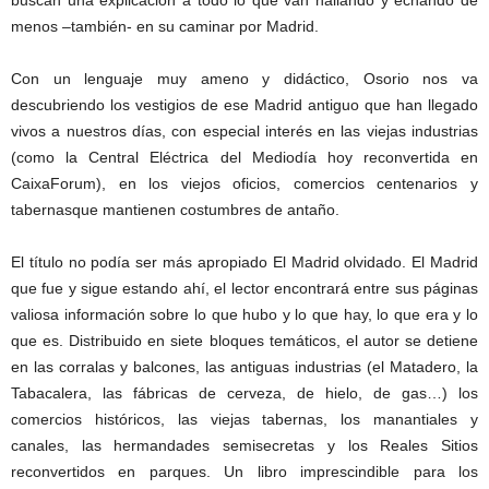
buscan una explicación a todo lo que van hallando y echando de
menos –también- en su caminar por Madrid.
Con un lenguaje muy ameno y didáctico, Osorio nos va
descubriendo los vestigios de ese Madrid antiguo que han llegado
vivos a nuestros días, con especial interés en las viejas industrias
(como la Central Eléctrica del Mediodía hoy reconvertida en
CaixaForum), en los viejos oficios, comercios centenarios y
tabernasque mantienen costumbres de antaño.
El título no podía ser más apropiado El Madrid olvidado. El Madrid
que fue y sigue estando ahí, el lector encontrará entre sus páginas
valiosa información sobre lo que hubo y lo que hay, lo que era y lo
que es. Distribuido en siete bloques temáticos, el autor se detiene
en las corralas y balcones, las antiguas industrias (el Matadero, la
Tabacalera, las fábricas de cerveza, de hielo, de gas…) los
comercios históricos, las viejas tabernas, los manantiales y
canales, las hermandades semisecretas y los Reales Sitios
reconvertidos en parques. Un libro imprescindible para los