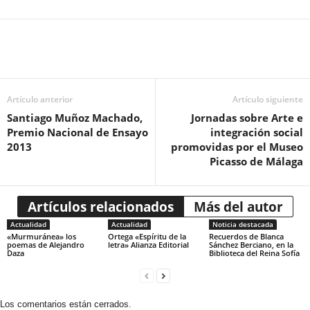
Artículo anterior
Artículo siguiente
Santiago Muñoz Machado,
Jornadas sobre Arte e
Premio Nacional de Ensayo
integración social
2013
promovidas por el Museo
Picasso de Málaga
Artículos relacionados
Más del autor
Actualidad
Actualidad
Noticia destacada
«Murmuránea» los
Ortega «Espíritu de la
Recuerdos de Blanca
poemas de Alejandro
letra» Alianza Editorial
Sánchez Berciano, en la
Daza
Biblioteca del Reina Sofía
Los comentarios están cerrados.