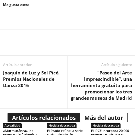
Me gusta esto:
Artículo anterior
Artículo siguiente
Joaquín de Luz y Sol Picó,
“Paseo del Arte
Premios Nacionales de
imprescindible”, una
Danza 2016
herramienta gratuita para
promocionar los tres
grandes museos de Madrid
Artículos relacionados
Más del autor
Actualidad
Noticia destacada
Noticia destacada
«Murmuránea» los
El Prado reúne la serie
El IPCE incorpora 20.000
poemas de Alejandro
costumbrista de
nuevos registros a su