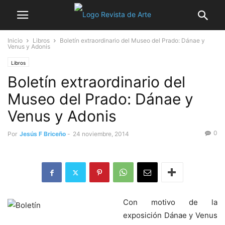
Inicio
Libros
Boletín extraordinario del Museo del Prado: Dánae y
Venus y Adonis
Libros
Boletín extraordinario del
Museo del Prado: Dánae y
Venus y Adonis
0
Por
Jesús F Briceño
-
24 noviembre, 2014
Con motivo de la
exposición Dánae y Venus