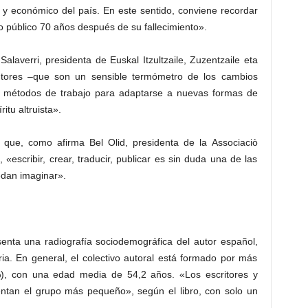
o y económico del país. En este sentido, conviene recordar
o público 70 años después de su fallecimiento».
laverri, presidenta de Euskal Itzultzaile, Zuzentzaile eta
autores –que son un sensible termómetro de los cambios
s métodos de trabajo para adaptarse a nuevas formas de
itu altruista».
que, como afirma Bel Olid, presidenta de la Associaciò
«escribir, crear, traducir, publicar es sin duda una de las
edan imaginar».
senta una radiografía sociodemográfica del autor español,
ia. En general, el colectivo autoral está formado por más
), con una edad media de 54,2 años. «Los escritores y
ntan el grupo más pequeño», según el libro, con solo un