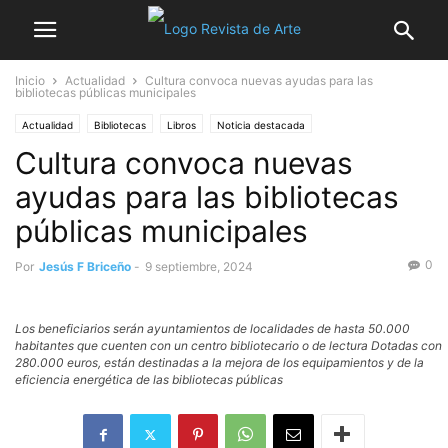
Inicio
Actualidad
Cultura convoca nuevas ayudas para las
bibliotecas públicas municipales
Actualidad
Bibliotecas
Libros
Noticia destacada
Cultura convoca nuevas
ayudas para las bibliotecas
públicas municipales
0
Por
Jesús F Briceño
-
9 septiembre, 2024
Los beneficiarios serán ayuntamientos de localidades de hasta 50.000
habitantes que cuenten con un centro bibliotecario o de lectura Dotadas con
280.000 euros, están destinadas a la mejora de los equipamientos y de la
eficiencia energética de las bibliotecas públicas