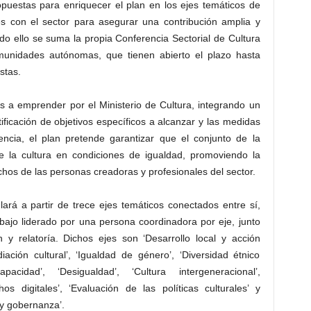
opuestas para enriquecer el plan en los ejes temáticos de
es con el sector para asegurar una contribución amplia y
 todo ello se suma la propia Conferencia Sectorial de Cultura
munidades autónomas, que tienen abierto el plazo hasta
stas.
es a emprender por el Ministerio de Cultura, integrando un
ntificación de objetivos específicos a alcanzar y las medidas
ncia, el plan pretende garantizar que el conjunto de la
e la cultura en condiciones de igualdad, promoviendo la
echos de las personas creadoras y profesionales del sector.
lará a partir de trece ejes temáticos conectados entre sí,
bajo liderado por una persona coordinadora por eje, junto
 y relatoría. Dichos ejes son ‘Desarrollo local y acción
iación cultural’, ‘Igualdad de género’, ‘Diversidad étnico
scapacidad’, ‘Desigualdad’, ‘Cultura intergeneracional’,
os digitales’, ‘Evaluación de las políticas culturales’ y
y gobernanza’.