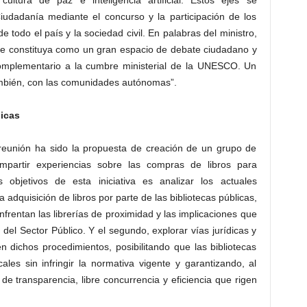
cultura de paz e inteligencia artificial. Estos ejes se
Ciudadanía mediante el concurso y la participación de los
 de todo el país y la sociedad civil. En palabras del ministro,
 se constituya como un gran espacio de debate ciudadano y
omplementario a la cumbre ministerial de la UNESCO. Un
mbién, con las comunidades autónomas”.
licas
a reunión ha sido la propuesta de creación de un grupo de
ompartir experiencias sobre las compras de libros para
s objetivos de esta iniciativa es analizar los actuales
a adquisición de libros por parte de las bibliotecas públicas,
enfrentan las librerías de proximidad y las implicaciones que
 del Sector Público. Y el segundo, explorar vías jurídicas y
n dichos procedimientos, posibilitando que las bibliotecas
ales sin infringir la normativa vigente y garantizando, al
 de transparencia, libre concurrencia y eficiencia que rigen