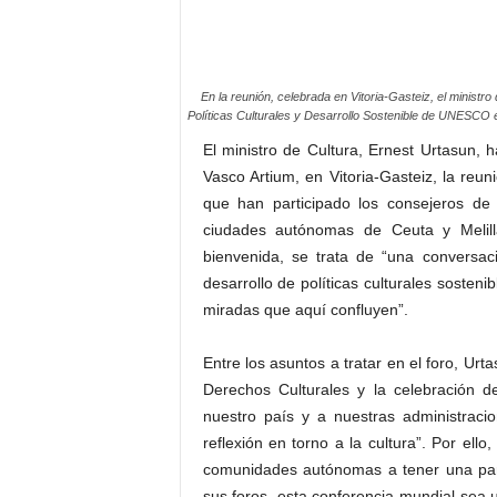
En la reunión, celebrada en Vitoria-Gasteiz, el ministr
Políticas Culturales y Desarrollo Sostenible de UNESCO 
El ministro de Cultura, Ernest Urtasun,
Vasco Artium, en Vitoria-Gasteiz, la reun
que han participado los consejeros d
ciudades autónomas de Ceuta y Melill
bienvenida, se trata de “una conversac
desarrollo de políticas culturales sosten
miradas que aquí confluyen”.
Entre los asuntos a tratar en el foro, Ur
Derechos Culturales y la celebración d
nuestro país y a nuestras administracio
reflexión en torno a la cultura”. Por ell
comunidades autónomas a tener una part
sus foros, esta conferencia mundial sea 