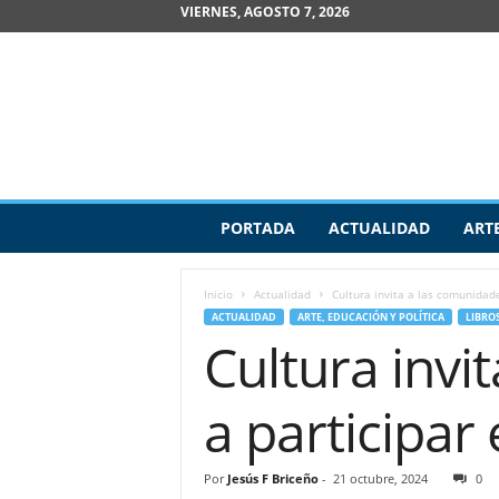
VIERNES, AGOSTO 7, 2026
R
PORTADA
ACTUALIDAD
ART
e
v
i
Inicio
Actualidad
Cultura invita a las comunida
s
ACTUALIDAD
ARTE, EDUCACIÓN Y POLÍTICA
LIBRO
t
Cultura inv
a
d
e
a participar
A
r
t
Por
Jesús F Briceño
-
21 octubre, 2024
0
e