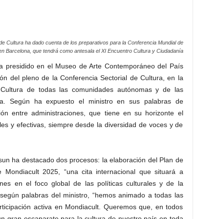
o de Cultura ha dado cuenta de los preparativos para la Conferencia Mundial de
en Barcelona, que tendrá como antesala el XI Encuentro Cultura y Ciudadanía
 ha presidido en el Museo de Arte Contemporáneo del País
ión del pleno de la Conferencia Sectorial de Cultura, en la
e Cultura de todas las comunidades autónomas y de las
a. Según ha expuesto el ministro en sus palabras de
ión entre administraciones, que tiene en su horizonte el
ibles y efectivas, siempre desde la diversidad de voces y de
tasun ha destacado dos procesos: la elaboración del Plan de
e Mondiacult 2025, “una cita internacional que situará a
nes en el foco global de las políticas culturales y de la
o, según palabras del ministro, “hemos animado a todas las
icipación activa en Mondiacult. Queremos que, en todos
un gran escaparate para la cultura de nuestro país en toda