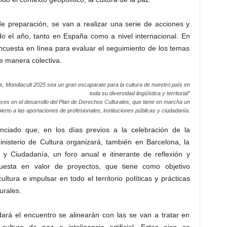
e preparación, se van a realizar una serie de acciones y
odo el año, tanto en España como a nivel internacional. En
cuesta en línea para evaluar el seguimiento de los temas
e manera colectiva.
, Mondiacult 2025 sea un gran escaparate para la cultura de nuestro país en
toda su diversidad lingüística y territorial”
ces en el desarrollo del Plan de Derechos Culturales, que tiene en marcha un
erto a las aportaciones de profesionales, instituciones públicas y ciudadanía.
nciado que, en los días previos a la celebración de la
nisterio de Cultura organizará, también en Barcelona, la
 y Ciudadanía, un foro anual e itinerante de reflexión y
y puesta en valor de proyectos, que tiene como objetivo
ltura e impulsar en todo el territorio políticas y prácticas
urales.
dará el encuentro se alinearán con las se van a tratar en