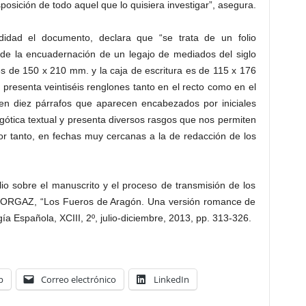
sposición de todo aquel que lo quisiera investigar”, asegura.
didad el documento, declara que “se trata de un folio
 de la encuadernación de un legajo de mediados del siglo
s de 150 x 210 mm. y la caja de escritura es de 115 x 176
y presenta veintiséis renglones tanto en el recto como en el
o en diez párrafos que aparecen encabezados por iniciales
s gótica textual y presenta diversos rasgos que nos permiten
por tanto, en fechas muy cercanas a la de redacción de los
o sobre el manuscrito y el proceso de transmisión de los
 ORGAZ, “Los Fueros de Aragón. Una versión romance de
gía Española, XCIII, 2º, julio-diciembre, 2013, pp. 313-326.
p
Correo electrónico
LinkedIn