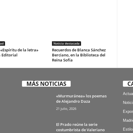
dad
Noticia destacada
«Espíritu de la letra»
Recuerdos de Blanca Sánchez
 Editorial
Berciano, en la Biblioteca del
Reina Sofía
MÁS NOTICIAS
C
Actua
«Murmuránea» los poemas
de Alejandro Daza
Notic
21 julio, 2026
Expos
Madri
El Prado reúne la serie
costumbrista de Valeriano
Estilo