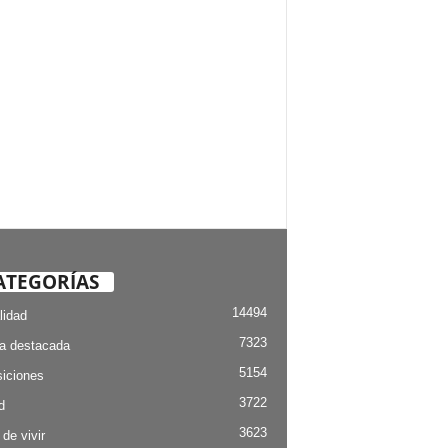
ATEGORÍAS
14494
lidad
7323
ia destacada
5154
iciones
3722
d
3623
 de vivir