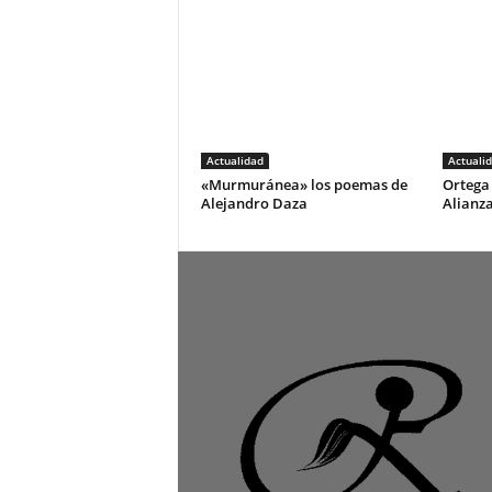
Actualidad
Actuali
«Murmuránea» los poemas de
Ortega 
Alejandro Daza
Alianza