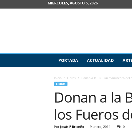
MIÉRCOLES, AGOSTO 5, 2026
R
PORTADA
ACTUALIDAD
ART
e
v
i
Inicio
Libros
Donan a la BNE un manuscrito del sig
s
LIBROS
t
Donan a la B
a
d
e
los Fueros 
A
r
t
Por
Jesús F Briceño
-
19 enero, 2014
0
e