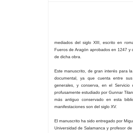
–
L
o
g
o
p
r
mediados del siglo XIII, escrito en ro
e
Fueros de Aragón aprobados en 1247 y q
s
de dicha obra.
s
Este manuscrito, de gran interés para l
documental, ya que cuenta entre sus
generales, y conserva, en el Servicio 
profusamente estudiado por Gunnar Tilande
más antiguo conservado en esta bibli
manifestaciones son del siglo XV.
El manuscrito ha sido entregado por Migue
Universidad de Salamanca y profesor de