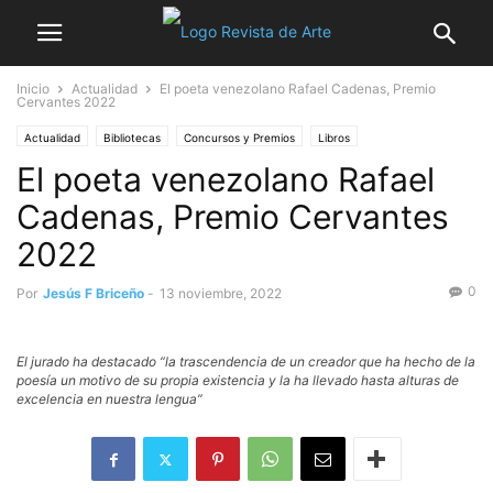
Inicio
Actualidad
El poeta venezolano Rafael Cadenas, Premio
Cervantes 2022
Actualidad
Bibliotecas
Concursos y Premios
Libros
El poeta venezolano Rafael
Noticia destacada
Cadenas, Premio Cervantes
2022
0
Por
Jesús F Briceño
-
13 noviembre, 2022
El jurado ha destacado “la trascendencia de un creador que ha hecho de la
poesía un motivo de su propia existencia y la ha llevado hasta alturas de
excelencia en nuestra lengua”