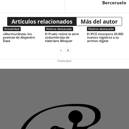
Berceruelo
Artículos relacionados
Más del autor
Actualidad
Noticia destacada
Noticia destacada
«Murmuránea» los
El Prado reúne la serie
El IPCE incorpora 20.000
poemas de Alejandro
costumbrista de
nuevos registros a su
Daza
Valeriano Bécquer
archivo digital
Publicidad