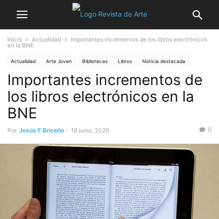
Inicio
Actualidad
Importantes incrementos de los libros electrónicos
en la BNE
Actualidad
Arte Joven
Bibliotecas
Libros
Noticia destacada
Importantes incrementos de
los libros electrónicos en la
BNE
0
Por
Jesús F Briceño
-
16 junio, 2020