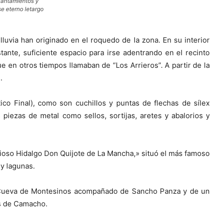
cantamientos y
e eterno letargo
luvia han originado en el roquedo de la zona. En su interior
nte, suficiente espacio para irse adentrando en el recinto
e en otros tiempos llamaban de “Los Arrieros”. A partir de la
.
co Final), como son cuchillos y puntas de flechas de sílex
piezas de metal como sellos, sortijas, aretes y abalorios y
nioso Hidalgo Don Quijote de La Mancha,» situó el más famoso
 y lagunas.
 la Cueva de Montesinos acompañado de Sancho Panza y de un
as de Camacho.