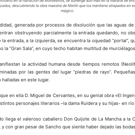
envuelto en la narración de Montesinos, se sumerge aún más en la maraña de en
azados, descubriendo la obra maestra de Merlín que los mantiene atrapados en es
mágico.
didad, generada por procesos de disolución que las aguas de l
ntran obstruyendo parcialmente la entrada quedando, no obsta
la entrada, a la izquierda, se encuentra la oquedad “portal”, qu
 la “Gran Sala”, en cuyo techo habitan multitud de murciélagos
anifiestan la actividad humana desde tiempos remotos (Neolíti
inadas por las gentes del lugar “piedras de rayo”. Pequeñas 
halladas en este lugar.
ue en ella D. Miguel de Cervantes, en su genial obra «El Inge
istintos personajes literarios –la dama Ruidera y su hijas- en río
ando llega el valeroso caballero Don Quijote de La Mancha a
do, y con gran pesar de Sancho que siente haber dejado las bod