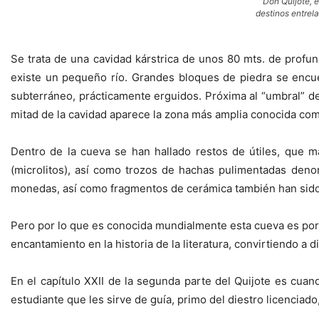
Don Quijote, 
destinos entrel
Se trata de una cavidad kárstrica de unos 80 mts. de profun
existe un pequeño río. Grandes bloques de piedra se encue
subterráneo, prácticamente erguidos. Próxima al “umbral” de 
mitad de la cavidad aparece la zona más amplia conocida como
Dentro de la cueva se han hallado restos de útiles, que m
(microlitos), así como trozos de hachas pulimentadas denom
monedas, así como fragmentos de cerámica también han sido 
Pero por lo que es conocida mundialmente esta cueva es porq
encantamiento en la historia de la literatura, convirtiendo a d
En el capítulo XXII de la segunda parte del Quijote es cu
estudiante que les sirve de guía, primo del diestro licencia