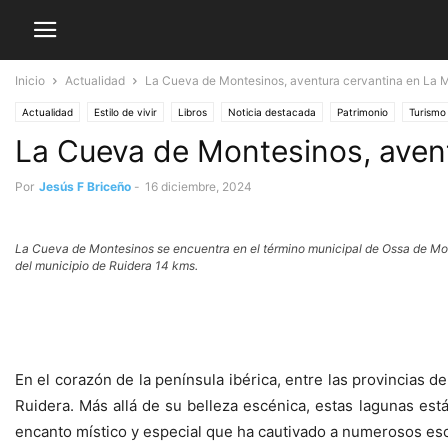
Inicio
Actualidad
La Cueva de Montesinos, aventura cervantina en La
Actualidad
Estilo de vivir
Libros
Noticia destacada
Patrimonio
Turismo
La Cueva de Montesinos, aven
Por
Jesús F Briceño
-
16 diciembre, 2024
La Cueva de Montesinos se encuentra en el término municipal de Ossa de Mont
del municipio de Ruidera 14 kms.
En el corazón de la península ibérica, entre las provincias 
Ruidera. Más allá de su belleza escénica, estas lagunas est
encanto místico y especial que ha cautivado a numerosos esc