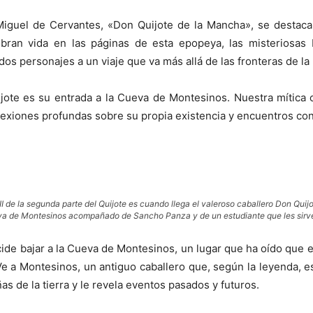
de Miguel de Cervantes, «Don Quijote de la Mancha», se dest
bran vida en las páginas de esta epopeya, las misteriosa
s personajes a un viaje que va más allá de las fronteras de la 
ote es su entrada a la Cueva de Montesinos. Nuestra mítica 
eflexiones profundas sobre su propia existencia y encuentros co
XII de la segunda parte del Quijote es cuando llega el valeroso caballero Don Qui
va de Montesinos acompañado de Sancho Panza y de un estudiante que les sirve
ide bajar a la Cueva de Montesinos, un lugar que ha oído que e
Ve a Montesinos, un antiguo caballero que, según la leyenda, 
as de la tierra y le revela eventos pasados y futuros.