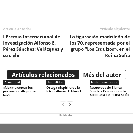
Artículo anterior
Artículo siguiente
I Premio Internacional de
La figuración madrileña de
Investigación Alfonso E.
los 70, representada por el
Pérez Sánchez: Velázquez y
grupo “Los Esquizos», en el
su siglo
Reina Sofía
Artículos relacionados
Más del autor
Actualidad
Actualidad
Noticia destacada
«Murmuránea» los
Ortega «Espíritu de la
Recuerdos de Blanca
poemas de Alejandro
letra» Alianza Editorial
Sánchez Berciano, en la
Daza
Biblioteca del Reina Sofía
Publicidad