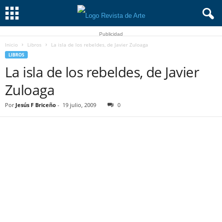
Publicidad
Inicio
Libros
La isla de los rebeldes, de Javier Zuloaga
LIBROS
La isla de los rebeldes, de Javier
Zuloaga
Por
Jesús F Briceño
-
19 julio, 2009
0