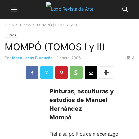
Inicio
Libros
MOMPÓ (TOMOS I y II)
Libros
MOMPÓ (TOMOS I y II)
0
Por
María Jesús Burgueño
-
1 enero, 2006
Pinturas, esculturas y
estudios de Manuel
Hernández
Mompó
Fiel a su política de mecenazgo