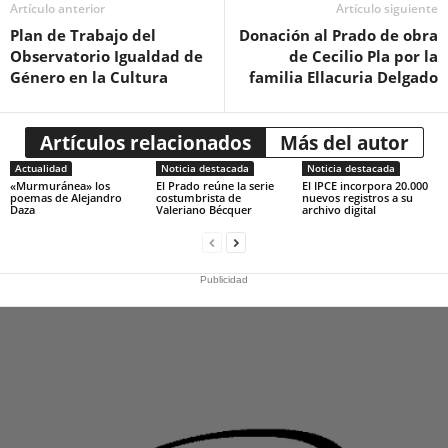
Artículo anterior
Artículo siguiente
Plan de Trabajo del
Donación al Prado de obra
Observatorio Igualdad de
de Cecilio Pla por la
Género en la Cultura
familia Ellacuria Delgado
Artículos relacionados
Más del autor
Actualidad
Noticia destacada
Noticia destacada
«Murmuránea» los
El Prado reúne la serie
El IPCE incorpora 20.000
poemas de Alejandro
costumbrista de
nuevos registros a su
Daza
Valeriano Bécquer
archivo digital
Publicidad