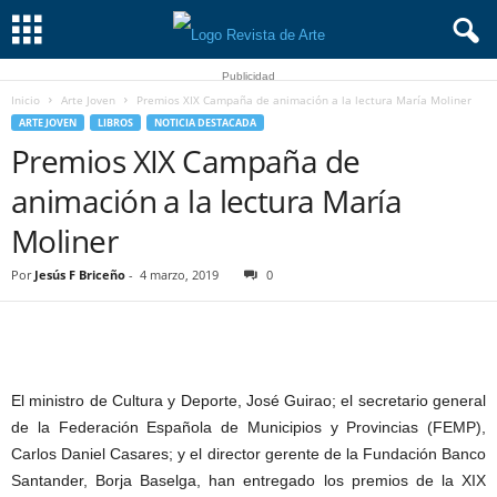
Publicidad
Inicio
Arte Joven
Premios XIX Campaña de animación a la lectura María Moliner
ARTE JOVEN
LIBROS
NOTICIA DESTACADA
Premios XIX Campaña de
animación a la lectura María
Moliner
Por
Jesús F Briceño
-
4 marzo, 2019
0
El ministro de Cultura y Deporte, José Guirao; el secretario general
de la Federación Española de Municipios y Provincias (FEMP),
Carlos Daniel Casares; y el director gerente de la Fundación Banco
Santander, Borja Baselga, han entregado los premios de la XIX