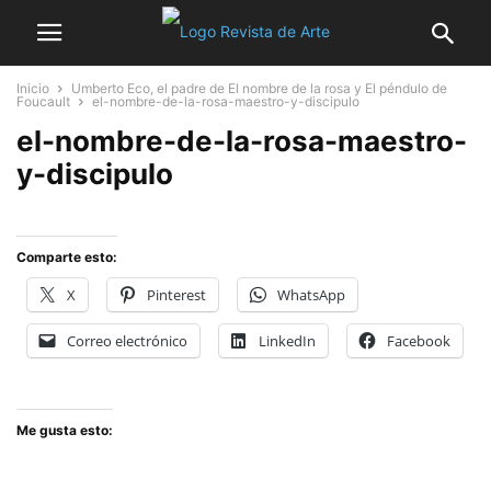
Inicio
Umberto Eco, el padre de El nombre de la rosa y El péndulo de
Foucault
el-nombre-de-la-rosa-maestro-y-discipulo
el-nombre-de-la-rosa-maestro-
y-discipulo
Comparte esto:
X
Pinterest
WhatsApp
Correo electrónico
LinkedIn
Facebook
Me gusta esto: