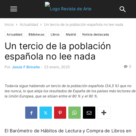
Inicio
Actualidad
Un tercio de la población española no lee nada
Actualidad
Bibliotecas
Libros
Madrid
Noticia destacada
Un tercio de la población
española no lee nada
0
Por
Jesús F Briceño
-
23 enero, 2025
Todavía sigue habiendo un tercio de la población española (34,5 %) que no
lee nunca, lo que aleja los resultados de España de los países más lectores de
la Unión Europea, que se sitúan entre el 80 % y el 90 %.
El Barómetro de Hábitos de Lectura y Compra de Libros en