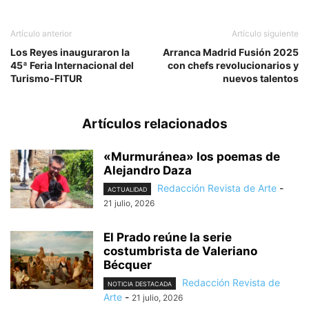
Artículo anterior
Artículo siguiente
Los Reyes inauguraron la
Arranca Madrid Fusión 2025
45ª Feria Internacional del
con chefs revolucionarios y
Turismo-FITUR
nuevos talentos
Artículos relacionados
«Murmuránea» los poemas de
Alejandro Daza
Redacción Revista de Arte
-
ACTUALIDAD
21 julio, 2026
El Prado reúne la serie
costumbrista de Valeriano
Bécquer
Redacción Revista de
NOTICIA DESTACADA
Arte
-
21 julio, 2026