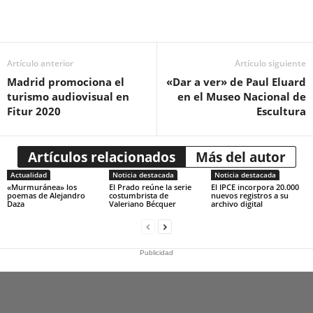
Artículo anterior
Artículo siguiente
Madrid promociona el
«Dar a ver» de Paul Eluard
turismo audiovisual en
en el Museo Nacional de
Fitur 2020
Escultura
Artículos relacionados
Más del autor
Actualidad
Noticia destacada
Noticia destacada
«Murmuránea» los
El Prado reúne la serie
El IPCE incorpora 20.000
poemas de Alejandro
costumbrista de
nuevos registros a su
Daza
Valeriano Bécquer
archivo digital
Publicidad