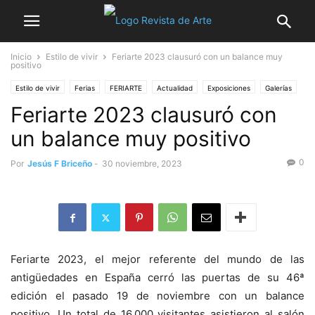
Inicio
Estilo de vivir
Feriarte 2023 clausuró con un balance muy
positivo
Estilo de vivir
Ferias
FERIARTE
Actualidad
Exposiciones
Galerías
Feriarte 2023 clausuró con
Madrid
Noticia destacada
Turismo
un balance muy positivo
0
Por
Jesús F Briceño
-
30 noviembre, 2023
Feriarte 2023, el mejor referente del mundo de las
antigüedades en España cerró las puertas de su 46ª
edición el pasado 19 de noviembre con un balance
positivo. Un total de 16.000 visitantes asistieron al salón