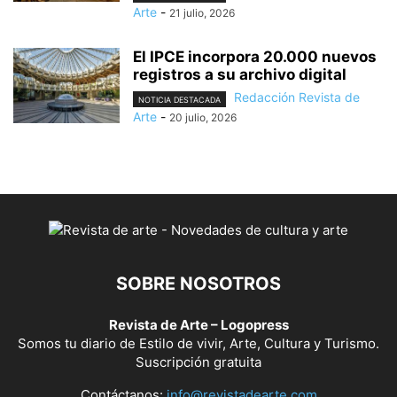
Arte
-
21 julio, 2026
El IPCE incorpora 20.000 nuevos
registros a su archivo digital
Redacción Revista de
NOTICIA DESTACADA
Arte
-
20 julio, 2026
SOBRE NOSOTROS
Revista de Arte – Logopress
Somos tu diario de Estilo de vivir, Arte, Cultura y Turismo.
Suscripción gratuita
Contáctanos:
info@revistadearte.com