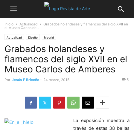
Inicio
Actualidad
Grabados holandeses y flamencos del siglo XVII en
el Museo Carlos de...
Actualidad
Diseño
Madrid
Grabados holandeses y
flamencos del siglo XVII en el
Museo Carlos de Amberes
0
Por
Jesús F Briceño
-
24 marzo, 2015
La exposición muestra a
través de estas 38 bellas