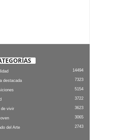
ATEGORÍAS
14494
lidad
7323
ia destacada
5154
iciones
3722
d
3623
 de vivir
3065
Joven
2743
do del Arte