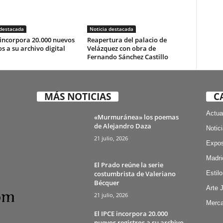
 destacada
Noticia destacada
 incorpora 20.000 nuevos
Reapertura del palacio de
os a su archivo digital
Velázquez con obra de
Fernando Sánchez Castillo
MÁS NOTICIAS
C
Actua
«Murmuránea» los poemas
de Alejandro Daza
Notic
21 julio, 2026
Expos
Madri
El Prado reúne la serie
costumbrista de Valeriano
Estilo
Bécquer
Arte 
21 julio, 2026
Merca
El IPCE incorpora 20.000
nuevos registros a su archivo