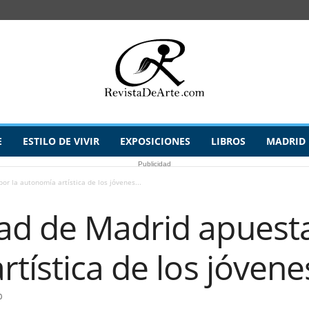
E
ESTILO DE VIVIR
EXPOSICIONES
LIBROS
MADRID
Publicidad
r la autonomía artística de los jóvenes...
d de Madrid apuesta
tística de los jóven
0