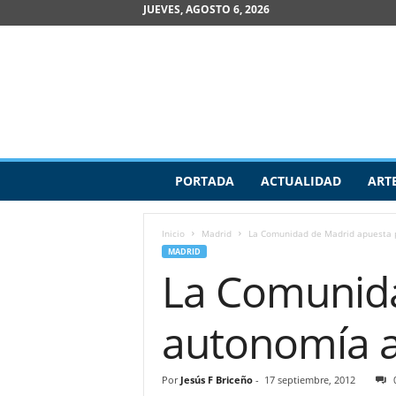
JUEVES, AGOSTO 6, 2026
R
PORTADA
ACTUALIDAD
ART
e
v
i
Inicio
Madrid
La Comunidad de Madrid apuesta po
s
MADRID
t
La Comunida
a
d
e
autonomía ar
A
r
t
Por
Jesús F Briceño
-
17 septiembre, 2012
e