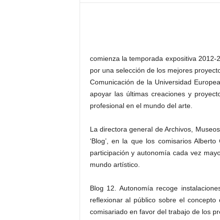
–
L
o
g
o
p
comienza la temporada expositiva 2012-
r
por una selección de los mejores proyecto
e
Comunicación de la Universidad Europea 
s
apoyar las últimas creaciones y proyec
s
profesional en el mundo del arte.
La directora general de Archivos, Museos 
‘Blog’, en la que los comisarios Albert
participación y autonomía cada vez mayor
mundo artístico.
Blog 12. Autonomía recoge instalaciones
reflexionar al público sobre el concept
comisariado en favor del trabajo de los pro