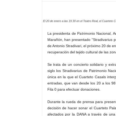
–
L
o
g
El 20 de enero a las 19.30 en el Teatro Real, el Cuarteto 
o
p
La presidenta de Patrimonio Nacional, A
r
Marañón, han presentado “Stradivarius por
e
de Antonio Stradivari, el próximo 20 de en
s
recuperación del tejido cultural de las z
s
Se trata de un concierto solidario y ext
siglo los Stradivarius de Patrimonio Nac
única en la que el Cuarteto Casals inter
entradas, que van desde los 20 a los 98
Fila 0 para efectuar donaciones.
Durante la rueda de prensa para presenta
decisión de hacer sonar el Cuarteto Pal
afectados por la DANA a través de una d