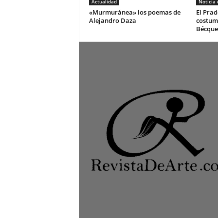
Actualidad
Noticia
«Murmuránea» los poemas de
El Prad
Alejandro Daza
costum
Bécque