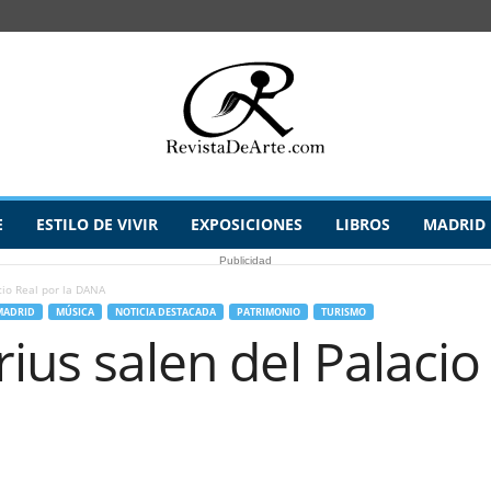
E
ESTILO DE VIVIR
EXPOSICIONES
LIBROS
MADRID
Publicidad
cio Real por la DANA
MADRID
MÚSICA
NOTICIA DESTACADA
PATRIMONIO
TURISMO
rius salen del Palacio