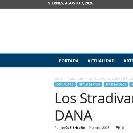
VIERNES, AGOSTO 7, 2026
R
PORTADA
ACTUALIDAD
ART
e
v
i
Inicio
Actualidad
Los Stradivarius salen del Pala
s
ACTUALIDAD
ESTILO DE VIVIR
ESPECTÁCULOS
t
Los Stradiva
a
d
e
DANA
A
r
t
Por
Jesús F Briceño
-
9 enero, 2025
0
e