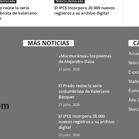
 destacada
Noticia destacada
o reúne la serie
El IPCE incorpora 20.000 nuevos
brista de Valeriano
registros a su archivo digital
r
MÁS NOTICIAS
C
Actua
«Murmuránea» los poemas
de Alejandro Daza
Notic
21 julio, 2026
Expos
Madri
El Prado reúne la serie
costumbrista de Valeriano
Estilo
Bécquer
Arte 
21 julio, 2026
Merca
El IPCE incorpora 20.000
nuevos registros a su archivo
digital
20 julio, 2026