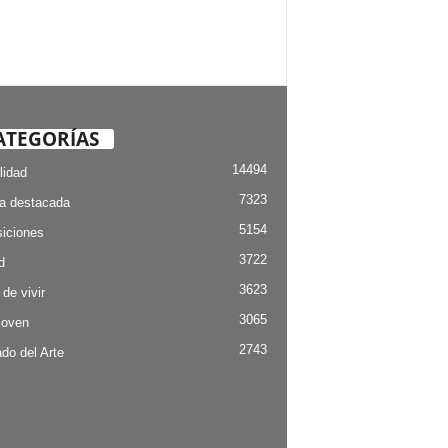
ATEGORÍAS
14494
lidad
7323
ia destacada
5154
iciones
3722
d
3623
 de vivir
3065
Joven
2743
do del Arte